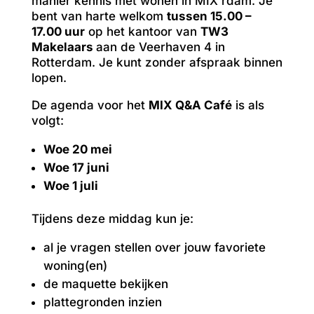
manier kennis met wonen in MIX rdam. Je
bent van harte welkom
tussen 15.00 –
17.00 uur
op het kantoor van
TW3
Makelaars
aan de Veerhaven 4 in
Rotterdam. Je kunt zonder afspraak binnen
lopen.
De agenda voor het
MIX Q&A Café
is als
volgt:
Woe 20 mei
Woe 17 juni
Woe 1 juli
Tijdens deze middag kun je:
al je vragen stellen over jouw favoriete
woning(en)
de maquette bekijken
plattegronden inzien